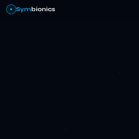
Sym
bionics