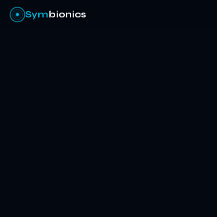
Sym
bionics